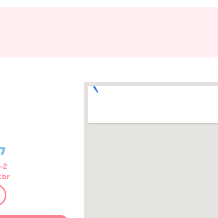
-2
<br