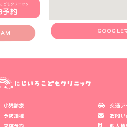
こどもクリニック
B予約
GOOGLE
RAM
小児診療
交通ア
予防接種
お問い
来院予約
個人情