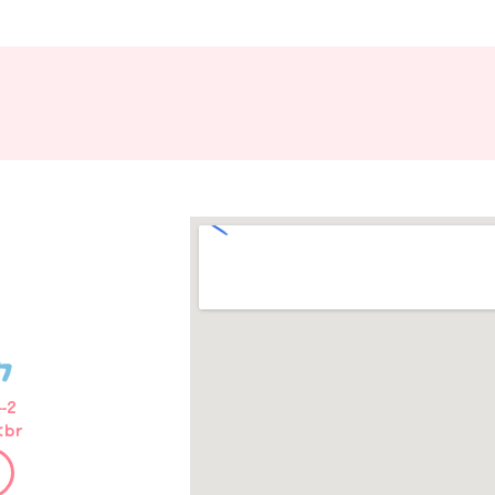
-2
<br